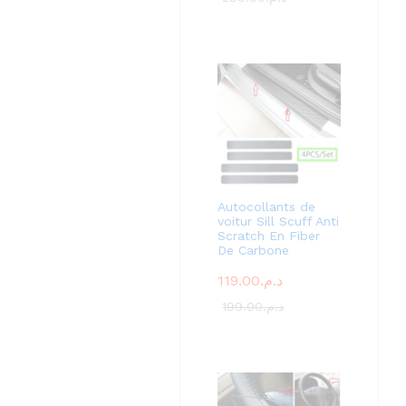
Autocollants de
voitur Sill Scuff Anti
Scratch En Fiber
De Carbone
119.00
د.م.
199.00
د.م.