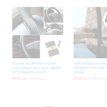
Housse de direction volant
Outil réparation rest
pour voiture auto avec aiguille
d’éraflures d’Essuie
et fil Diamètre 38cm
voiture
86.00
د.م.
84.00
د.م.
174.00
د.م.
179.00
د.م