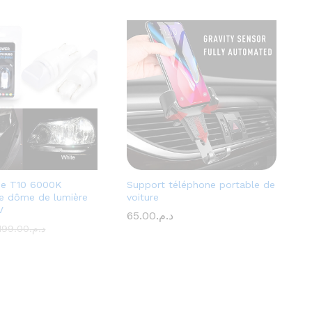
e T10 6000K
Support téléphone portable de
e dôme de lumière
voiture
V
65.00
د.م.
199.00
د.م.