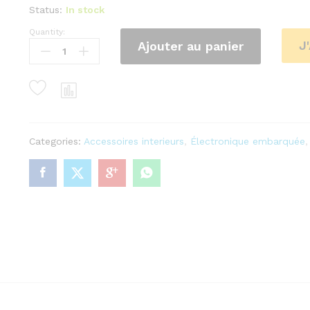
Status:
In stock
Quantity:
Transmetteur
J
Ajouter au panier
FM
en
Voiture
avec
batterie
intégrée
Rechargeable-
Categories:
Accessoires interieurs
,
Électronique embarquée
Mains
libres
quantity