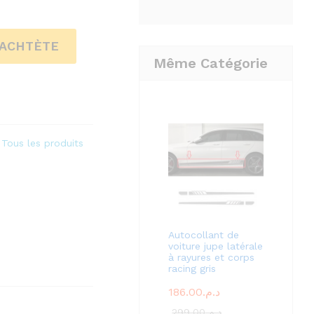
'ACHTÈTE
Même Catégorie
,
Tous les produits
Autocollant de
voiture jupe latérale
à rayures et corps
racing gris
186.00
د.م.
299.00
د.م.