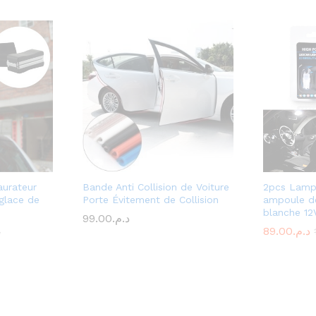
aurateur
Bande Anti Collision de Voiture
2pcs Lamp
-glace de
Porte Évitement de Collision
ampoule d
blanche 12
99.00
د.م.
89.00
د.م.
.