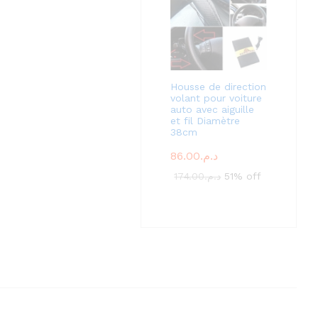
Housse de direction
volant pour voiture
auto avec aiguille
et fil Diamètre
38cm
86.00
د.م.
174.00
د.م.
51% off