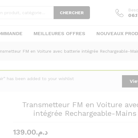
tterie intégrée Rechargeable-Mains libres
Beso
CHERCHER
06.1
COMMANDE
MEILLEURES OFFRES
NOUVEAUX PROD
nsmetteur FM en Voiture avec batterie intégrée Rechargeable-Main
uir” has been added to your wishlist
Vie
Transmetteur FM en Voiture avec
intégrée Rechargeable-Mains 
139.00
د.م.