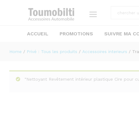
Transmetteur FM en Voiture avec ba
Description
ACCUEIL
PROMOTIONS
SUIVRE MA 
Home
/
Privé : Tous les produits
/
Accessoires interieurs
/
Tra
“Nettoyant Revêtement intérieur plastique Cire pour c