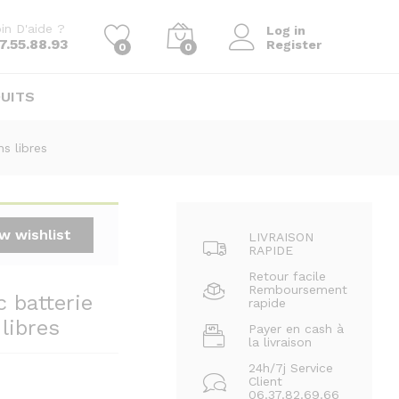
139.00
د.م.
Ajouter au panier
in D'aide ?
Log in
7.55.88.93
Register
0
0
UITS
s libres
w wishlist
LIVRAISON
RAPIDE
Retour facile
Remboursement
 batterie
rapide
libres
Payer en cash à
la livraison
24h/7j Service
Client
06.37.82.69.66