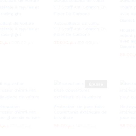
ollant de voiture
Autocollants de voitur
atérale à rayures et
Sill Scuff Anti Scratch En
Housse 
racing gris
Fiber De Carbone
volant 
avec aig
00
00
د.م.
د.م.
119.00
119.00
د.م.
د.م.
299.00
299.00
د.م.
د.م.
199.00
199.00
د.م.
د.م.
Diamèt
86.00
86.00
م
م
Épuisé
réparation
Protection de pare-brise
Nettoy
rateur d’éraflures
Couvertures extérieure de
intérieu
uie-glace de voiture
la voiture
pour cu
0
0
د.م.
د.م.
89.00
89.00
د.م.
د.م.
98.00
98.00
م
م
179.00
179.00
د.م.
د.م.
149.00
149.00
د.م.
د.م.