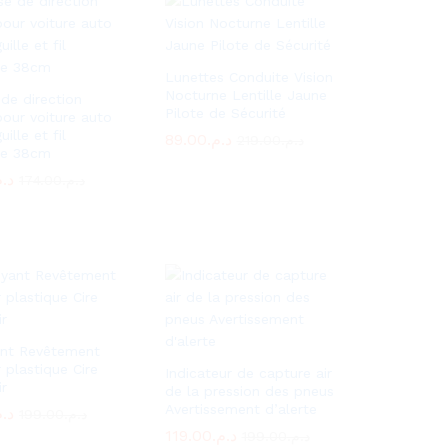
Lunettes Conduite Vision
Nocturne Lentille Jaune
de direction
Pilote de Sécurité
pour voiture auto
uille et fil
89.00
89.00
د.م.
د.م.
219.00
219.00
د.م.
د.م.
re 38cm
د..
د..
174.00
174.00
د.م.
د.م.
ant Revêtement
r plastique Cire
Indicateur de capture air
ir
de la pression des pneus
Avertissement d’alerte
د..
د..
199.00
199.00
د.م.
د.م.
119.00
119.00
د.م.
د.م.
199.00
199.00
د.م.
د.م.