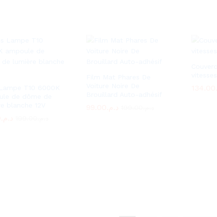
Couverc
vitesses
Film Mat Phares De
Voiture Noire De
134.00
134.00
 Lampe T10 6000K
Brouillard Auto-adhésif
ule de dôme de
re blanche 12V
99.00
99.00
د.م.
د.م.
199.00
199.00
د.م.
د.م.
0
0
د.م.
د.م.
199.00
199.00
د.م.
د.م.