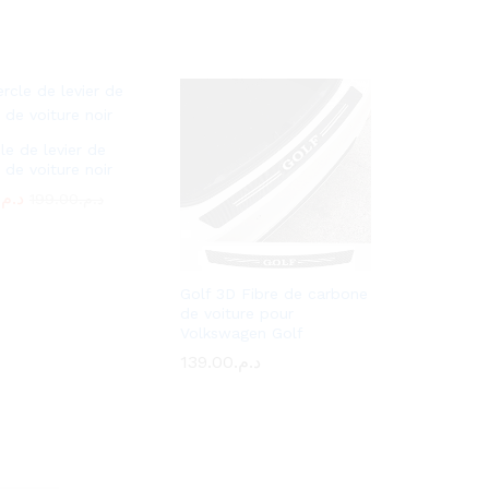
le de levier de
 de voiture noir
د.م.
د.م.
199.00
199.00
د.م.
د.م.
Golf 3D Fibre de carbone
de voiture pour
Volkswagen Golf
139.00
139.00
د.م.
د.م.