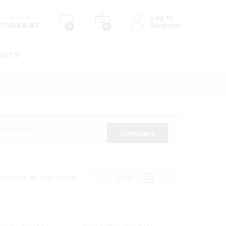
in D'aide ?
Log in
7.55.88.93
Register
0
0
UITS
mpare list
Compare
s récent au plus ancien
View