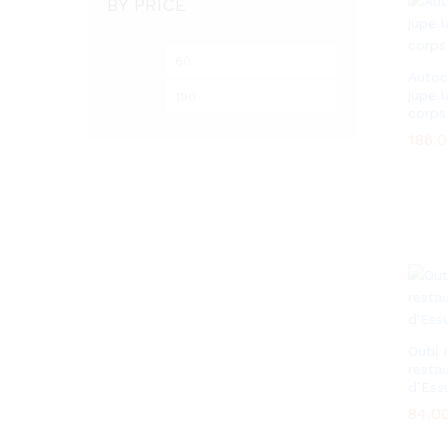
BY PRICE
Prix
Prix
Autoc
min
max
jupe l
corps 
186.
186.
Outil 
restau
d’Ess
84.0
84.0